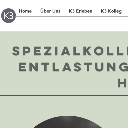
Home
Über Uns
K3 Erleben
K3 Kolleg
Spezialkoll
Entlastung