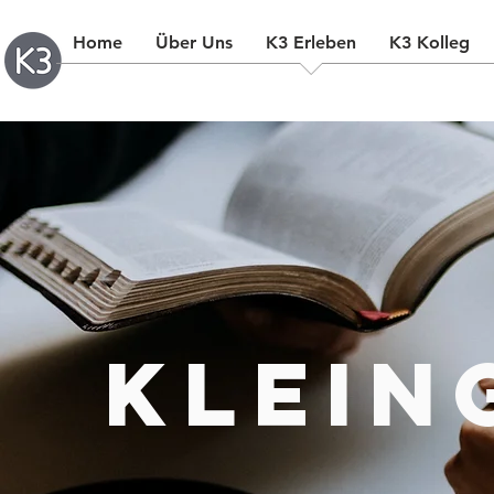
Home
Über Uns
K3 Erleben
K3 Kolleg
Klein