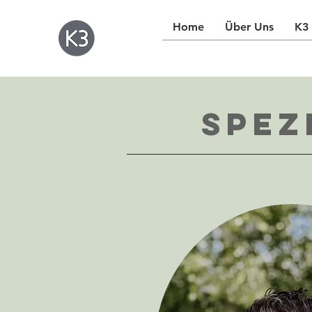
Home
Über Uns
K3 
Spez