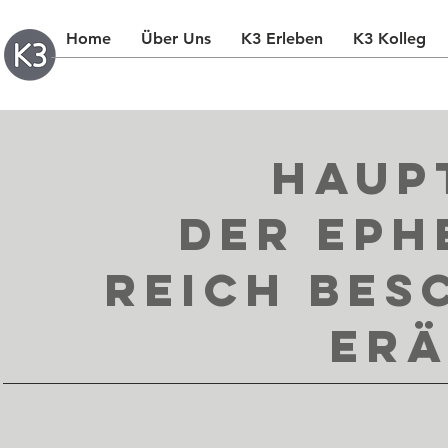
Home
Über Uns
K3 Erleben
K3 Kolleg
Haup
Der Eph
Reich
bes
er