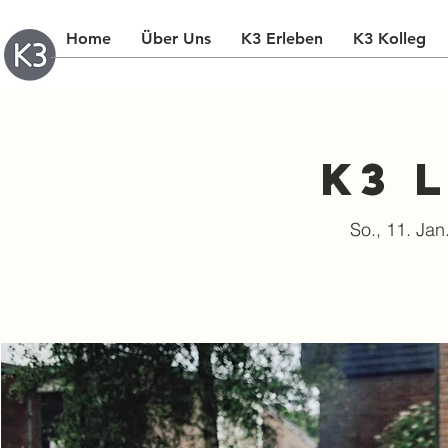
Home
Über Uns
K3 Erleben
K3 Kolleg
K3 
So., 11. Jan
Komm vorbei zur K3 Lounge – je