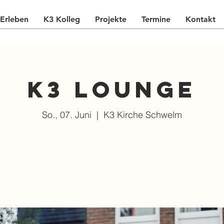
Erleben
K3 Kolleg
Projekte
Termine
Kontakt
K3 Lounge
So., 07. Juni
  |  
K3 Kirche Schwelm
orbei zur K3 Lounge – jeden ersten Sonntag im Monat um 18:
h erwartet eine entspannte Atmosphäre, gute Gespräche und e
nschaft mit anderen jungen Erwachsenen. Egal ob du neu bis
schon lange dabei – du bist herzlich willkommen!