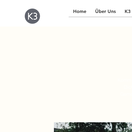
Home
Über Uns
K3 
Komm v
Dic
Gemei