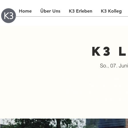
Home
Über Uns
K3 Erleben
K3 Kolleg
K3 
So., 07. Jun
Komm vorbei zur K3 Lounge – je
Dich erwartet eine entspann
Gemeinschaft mit anderen jung
schon lange dabei 