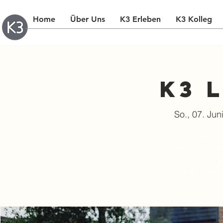
Home
Über Uns
K3 Erleben
K3 Kolleg
K3 
So., 07. Jun
Komm vorbei zur K3 Lounge – je
Dich erwartet eine entspann
Gemeinschaft mit anderen jung
schon lange dabei 