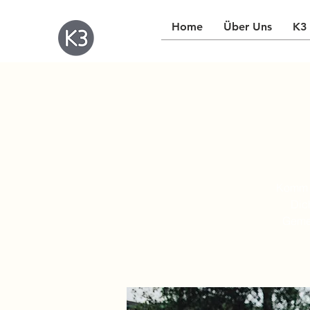
Home
Über Uns
K3 
Komm v
Dic
Gemei