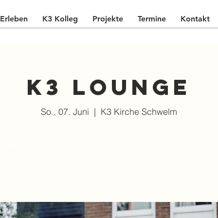
Erleben
K3 Kolleg
Projekte
Termine
Kontakt
K3 Lounge
So., 07. Juni
  |  
K3 Kirche Schwelm
orbei zur K3 Lounge – jeden ersten Sonntag im Monat um 18:
h erwartet eine entspannte Atmosphäre, gute Gespräche und e
nschaft mit anderen jungen Erwachsenen. Egal ob du neu bis
schon lange dabei – du bist herzlich willkommen!