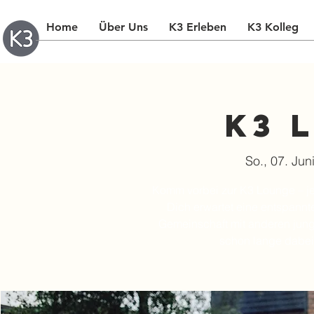
Home
Über Uns
K3 Erleben
K3 Kolleg
K3 
So., 07. Jun
Komm vorbei zur K3 Lounge – je
Dich erwartet eine entspann
Gemeinschaft mit anderen jung
schon lange dabei 