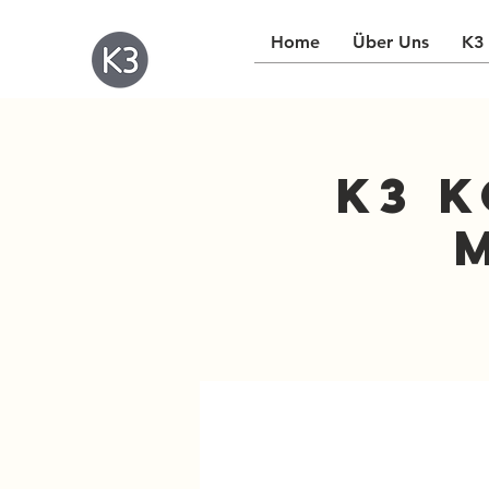
Home
Über Uns
K3 
K3 K