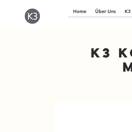
Home
Über Uns
K3 
K3 K