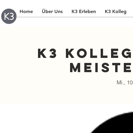
Home
Über Uns
K3 Erleben
K3 Kolleg
K3 Kolleg
Meist
Mi., 10