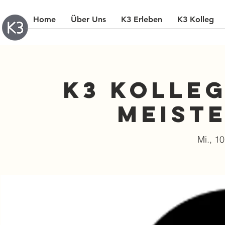
Home
Über Uns
K3 Erleben
K3 Kolleg
K3 Kolleg
Meist
Mi., 10