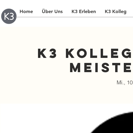
Home
Über Uns
K3 Erleben
K3 Kolleg
K3 Kolleg
Meist
Mi., 10