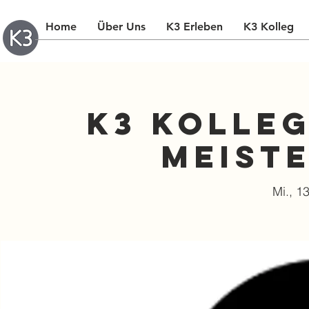
Home
Über Uns
K3 Erleben
K3 Kolleg
K3 Kolleg
Meist
Mi., 1