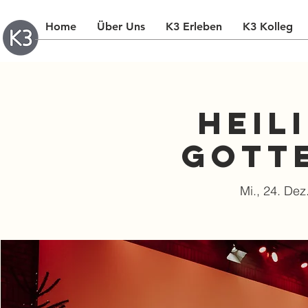
Home
Über Uns
K3 Erleben
K3 Kolleg
Heil
Gott
Mi., 24. Dez