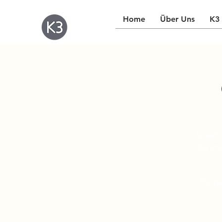
Home
Über Uns
K3 
Unser 
du uns
Für d