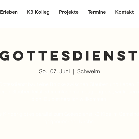
Erleben
K3 Kolleg
Projekte
Termine
Kontakt
Gottesdiens
So., 07. Juni
  |  
Schwelm
Gottesdienst baut eine Brücke zwischen Glauben und Leben. E
eren Glauben teilst oder einfach mal neugierig bist, wir freuen 
dich. Du bist herzlich willkommen!
ie Kinder gibt es parallel zum Gottesdienst K3 Kids im Gemein
gegenüber der Kirche.