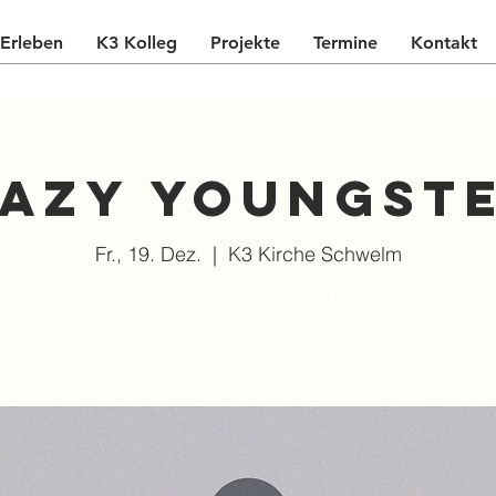
Erleben
K3 Kolleg
Projekte
Termine
Kontakt
azy Youngst
Fr., 19. Dez.
  |  
K3 Kirche Schwelm
t zwischen 13 und 18 Jahren alt und hast Bock auf Jesus, richt
Gemeinschaft und Fun Fun Fun? Perfekt!