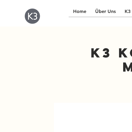
Home
Über Uns
K3 
K3 K