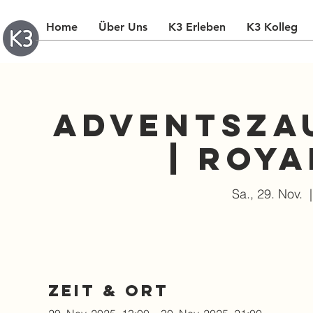
Home
Über Uns
K3 Erleben
K3 Kolleg
Adventsza
| Roy
Sa., 29. Nov.
  |
Zeit & Ort