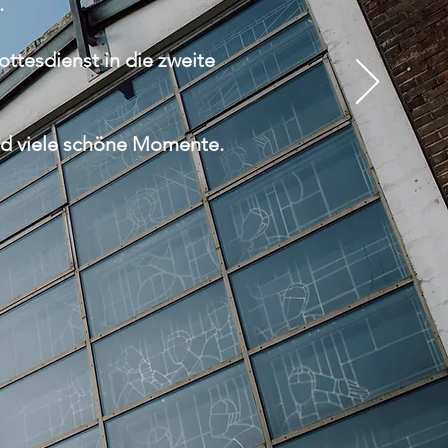
.
ttesdienst in die zweite
nd viele schöne Momente.