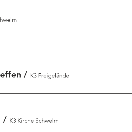
chwelm
effen
/
K3 Freigelände
6
/
K3 Kirche Schwelm