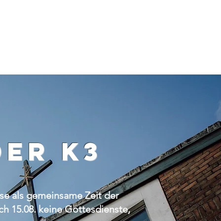
der k3
se als gemeinsame Zeit der
h 15.08. keine Gottesdienste,