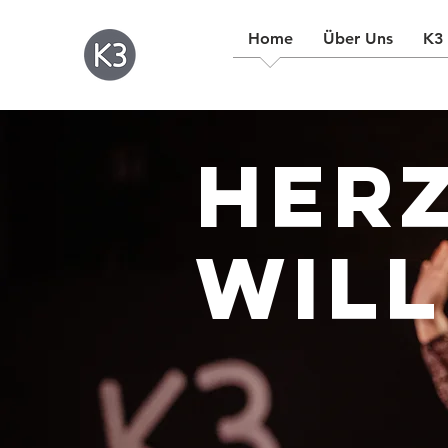
Home
Über Uns
K3 
Her
Wil