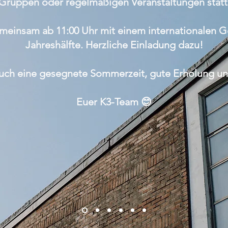
Gruppen oder regelmäßigen Veranstaltungen statt
emeinsam ab 11:00 Uhr mit einem internationalen Go
Jahreshälfte. Herzliche Einladung dazu!
euch eine gesegnete Sommerzeit, gute Erholung u
Euer K3-Team 😊