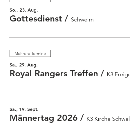
So., 23. Aug.
Gottesdienst
/
Schwelm
Mehrere Termine
Sa., 29. Aug.
Royal Rangers Treffen
/
K3 Freig
Sa., 19. Sept.
Männertag 2026
/
K3 Kirche Schwe