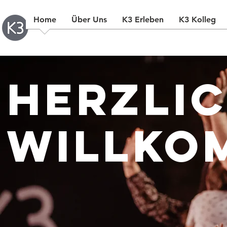
Home
Über Uns
K3 Erleben
K3 Kolleg
Herzli
Willko