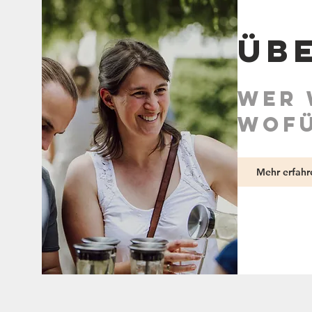
Üb
Wer 
wofü
Mehr erfahr