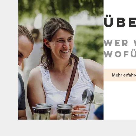
Üb
Wer 
wofü
Mehr erfahr