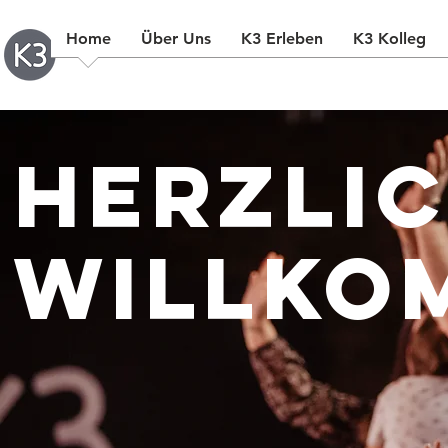
Home
Über Uns
K3 Erleben
K3 Kolleg
Herzli
Willko