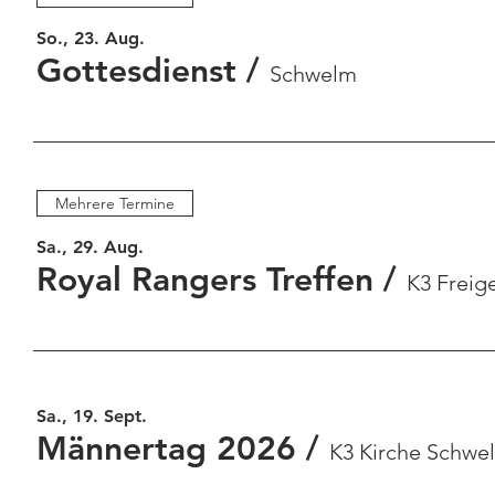
So., 23. Aug.
Gottesdienst
/
Schwelm
Mehrere Termine
Sa., 29. Aug.
Royal Rangers Treffen
/
K3 Freig
Sa., 19. Sept.
Männertag 2026
/
K3 Kirche Schwe