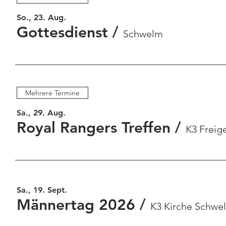
So., 23. Aug.
Gottesdienst
/
Schwelm
Mehrere Termine
Sa., 29. Aug.
Royal Rangers Treffen
/
K3 Freig
Sa., 19. Sept.
Männertag 2026
/
K3 Kirche Schwe