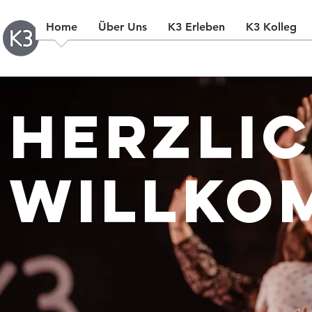
Home
Über Uns
K3 Erleben
K3 Kolleg
Herzli
Willko