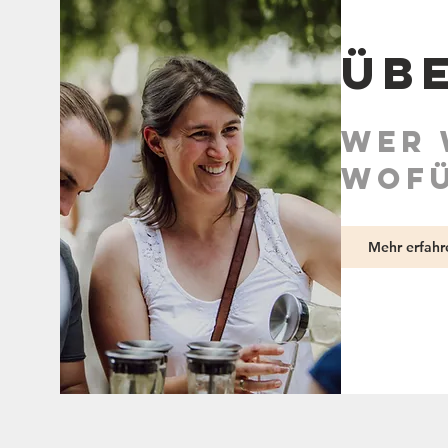
Üb
Wer 
wofü
Mehr erfahr